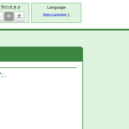
文字の大きさ
Language
Select Language
▼
大
小
中
した。