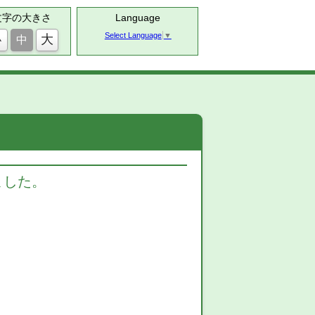
文字の大きさ
Language
Select Language
▼
大
小
中
ました。