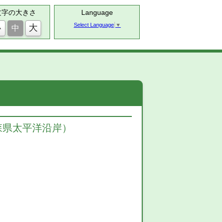
文字の大きさ
Language
Select Language
▼
大
小
中
青森県太平洋沿岸）