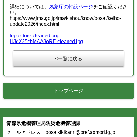
詳細については、
気象庁の特設ページ
をご確認くださ
い。
https://www.jma.go.jp/jma/kishou/know/bosai/keiho-
update2026/index.html
toppicture-cleaned.png
HJdX25cbMAA3oRE-cleaned.jpg
一覧に戻る
トップページ
青森県危機管理局防災危機管理課
メールアドレス：bosaikikikanri@pref.aomori.lg.jp