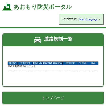
あおもり防災ポータル
Language
Select Language
▼
道路規制一覧
路線名
規制区間
規制延長
規制内容
規制原因
規制期間
迂回路
備考
道路規制情報はありません
トップページ